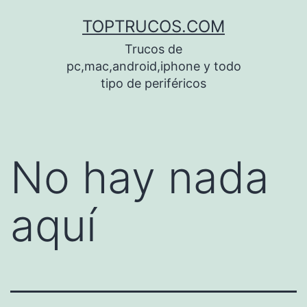
Saltar
TOPTRUCOS.COM
al
Trucos de
contenido
pc,mac,android,iphone y todo
tipo de periféricos
No hay nada
aquí