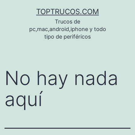
Saltar
TOPTRUCOS.COM
al
Trucos de
contenido
pc,mac,android,iphone y todo
tipo de periféricos
No hay nada
aquí