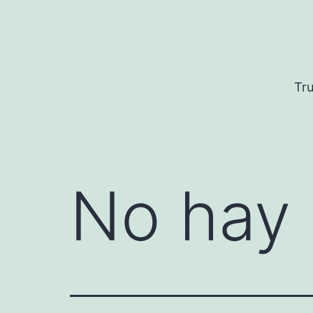
Saltar
al
contenido
Tru
No hay 