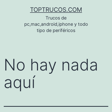
Saltar
TOPTRUCOS.COM
al
Trucos de
contenido
pc,mac,android,iphone y todo
tipo de periféricos
No hay nada
aquí