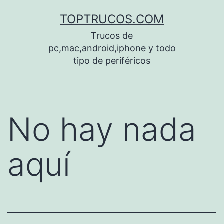
Saltar
TOPTRUCOS.COM
al
Trucos de
contenido
pc,mac,android,iphone y todo
tipo de periféricos
No hay nada
aquí