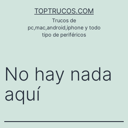
Saltar
TOPTRUCOS.COM
al
Trucos de
contenido
pc,mac,android,iphone y todo
tipo de periféricos
No hay nada
aquí