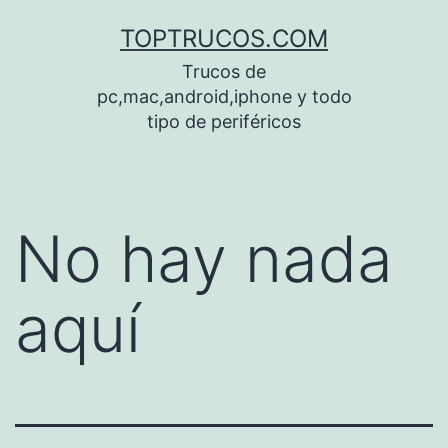
Saltar
TOPTRUCOS.COM
al
Trucos de
contenido
pc,mac,android,iphone y todo
tipo de periféricos
No hay nada
aquí