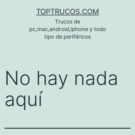
Saltar
TOPTRUCOS.COM
al
Trucos de
contenido
pc,mac,android,iphone y todo
tipo de periféricos
No hay nada
aquí