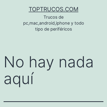
Saltar
TOPTRUCOS.COM
al
Trucos de
contenido
pc,mac,android,iphone y todo
tipo de periféricos
No hay nada
aquí