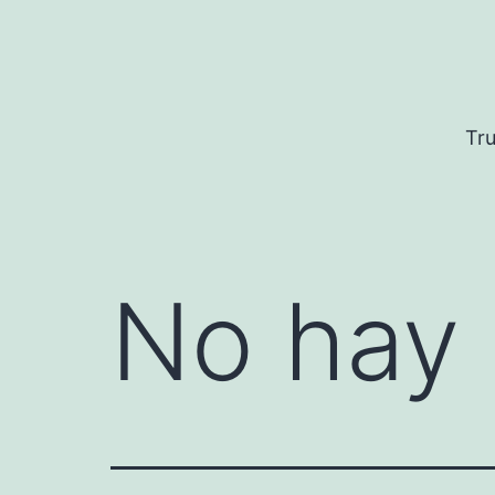
Saltar
al
contenido
Tru
No hay 