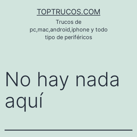
Saltar
TOPTRUCOS.COM
al
Trucos de
contenido
pc,mac,android,iphone y todo
tipo de periféricos
No hay nada
aquí