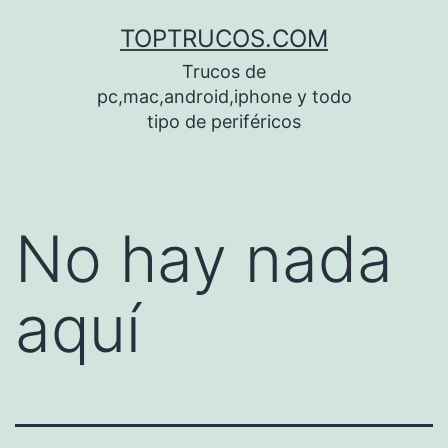
Saltar
TOPTRUCOS.COM
al
Trucos de
contenido
pc,mac,android,iphone y todo
tipo de periféricos
No hay nada
aquí