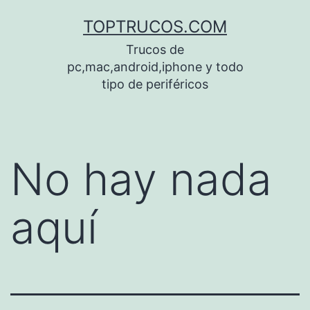
Saltar
TOPTRUCOS.COM
al
Trucos de
contenido
pc,mac,android,iphone y todo
tipo de periféricos
No hay nada
aquí