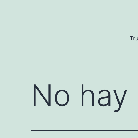
Saltar
al
contenido
Tru
No hay 