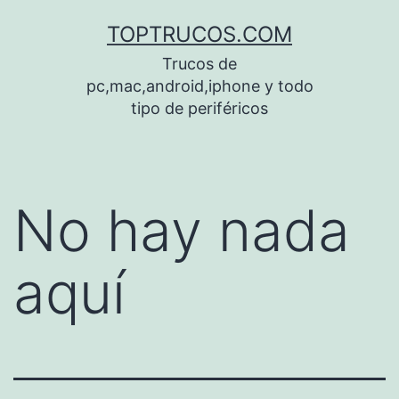
Saltar
TOPTRUCOS.COM
al
Trucos de
contenido
pc,mac,android,iphone y todo
tipo de periféricos
No hay nada
aquí