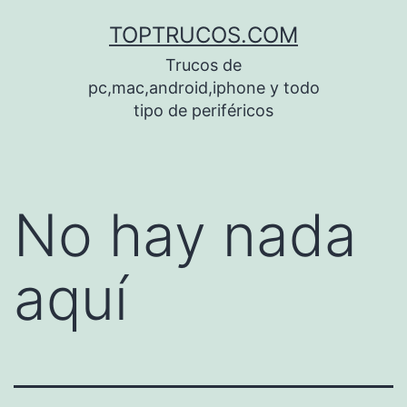
Saltar
TOPTRUCOS.COM
al
Trucos de
contenido
pc,mac,android,iphone y todo
tipo de periféricos
No hay nada
aquí