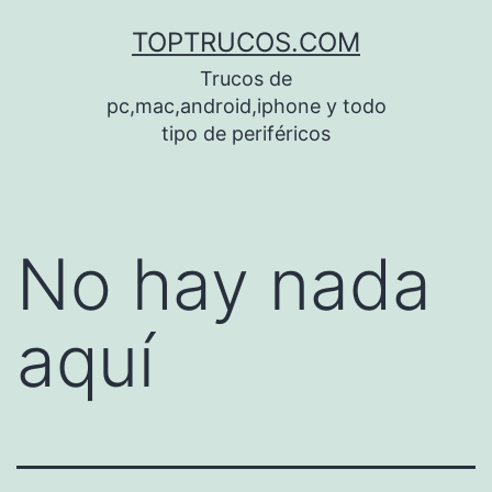
Saltar
TOPTRUCOS.COM
al
Trucos de
contenido
pc,mac,android,iphone y todo
tipo de periféricos
No hay nada
aquí