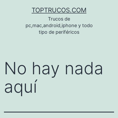
Saltar
TOPTRUCOS.COM
al
Trucos de
contenido
pc,mac,android,iphone y todo
tipo de periféricos
No hay nada
aquí