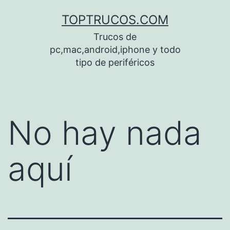
Saltar
TOPTRUCOS.COM
al
Trucos de
contenido
pc,mac,android,iphone y todo
tipo de periféricos
No hay nada
aquí