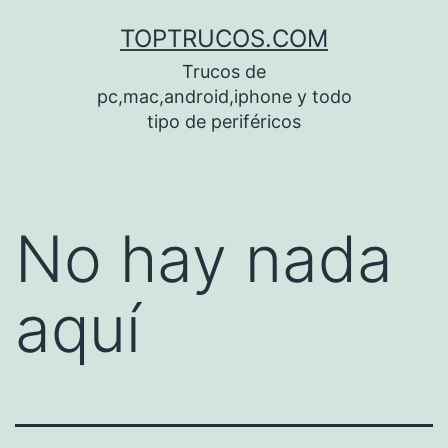
Saltar
TOPTRUCOS.COM
al
Trucos de
contenido
pc,mac,android,iphone y todo
tipo de periféricos
No hay nada
aquí