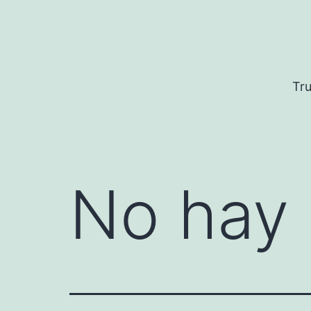
Saltar
al
contenido
Tru
No hay 