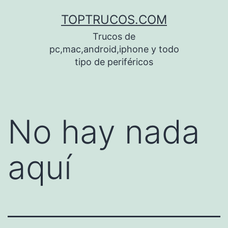
Saltar
TOPTRUCOS.COM
al
Trucos de
contenido
pc,mac,android,iphone y todo
tipo de periféricos
No hay nada
aquí