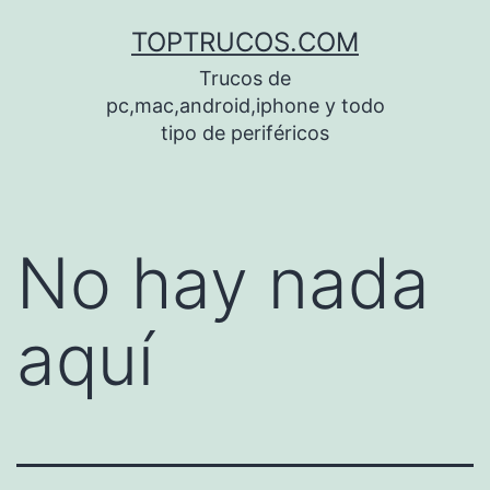
Saltar
TOPTRUCOS.COM
al
Trucos de
contenido
pc,mac,android,iphone y todo
tipo de periféricos
No hay nada
aquí