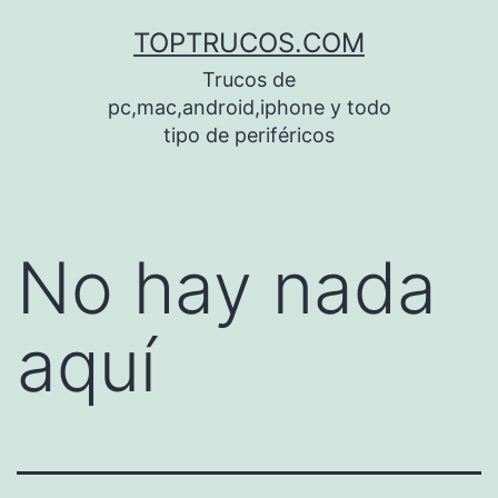
Saltar
TOPTRUCOS.COM
al
Trucos de
contenido
pc,mac,android,iphone y todo
tipo de periféricos
No hay nada
aquí