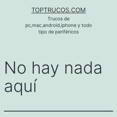
Saltar
TOPTRUCOS.COM
al
Trucos de
contenido
pc,mac,android,iphone y todo
tipo de periféricos
No hay nada
aquí