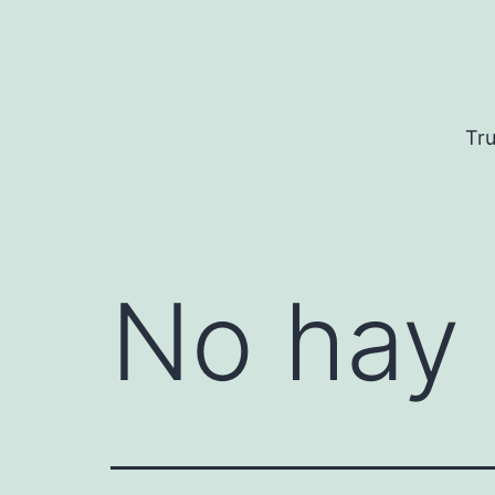
Saltar
al
contenido
Tru
No hay 