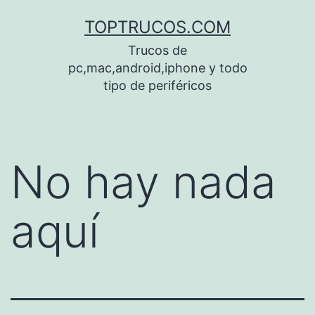
Saltar
TOPTRUCOS.COM
al
Trucos de
contenido
pc,mac,android,iphone y todo
tipo de periféricos
No hay nada
aquí