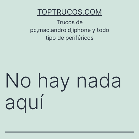
Saltar
TOPTRUCOS.COM
al
Trucos de
contenido
pc,mac,android,iphone y todo
tipo de periféricos
No hay nada
aquí