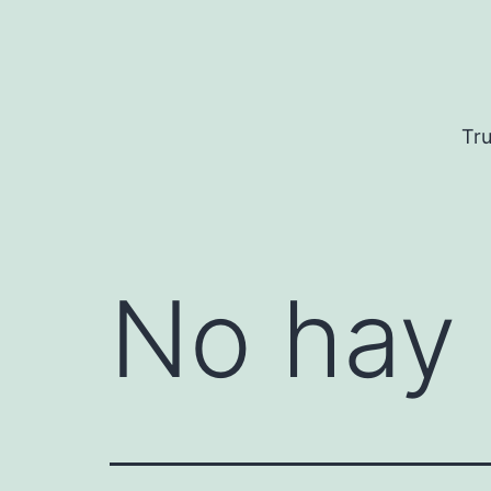
Saltar
al
contenido
Tru
No hay 