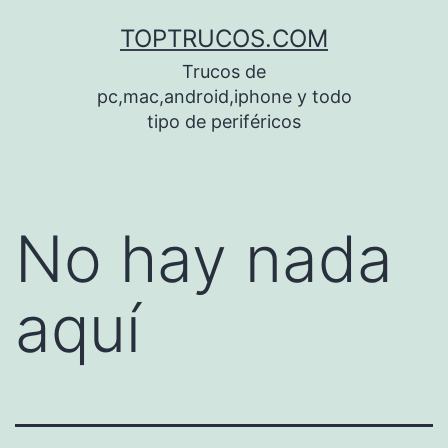
Saltar
TOPTRUCOS.COM
al
Trucos de
contenido
pc,mac,android,iphone y todo
tipo de periféricos
No hay nada
aquí