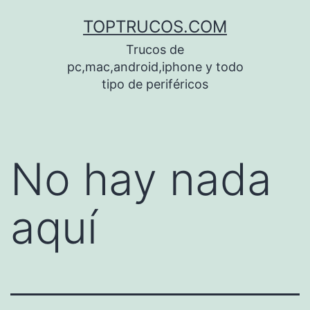
Saltar
TOPTRUCOS.COM
al
Trucos de
contenido
pc,mac,android,iphone y todo
tipo de periféricos
No hay nada
aquí