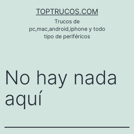
Saltar
TOPTRUCOS.COM
al
Trucos de
contenido
pc,mac,android,iphone y todo
tipo de periféricos
No hay nada
aquí