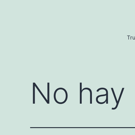
Saltar
al
contenido
Tru
No hay 