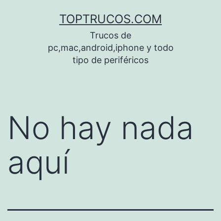
Saltar
TOPTRUCOS.COM
al
Trucos de
contenido
pc,mac,android,iphone y todo
tipo de periféricos
No hay nada
aquí