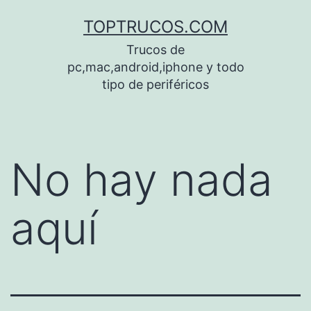
Saltar
TOPTRUCOS.COM
al
Trucos de
contenido
pc,mac,android,iphone y todo
tipo de periféricos
No hay nada
aquí