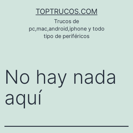
Saltar
TOPTRUCOS.COM
al
Trucos de
contenido
pc,mac,android,iphone y todo
tipo de periféricos
No hay nada
aquí