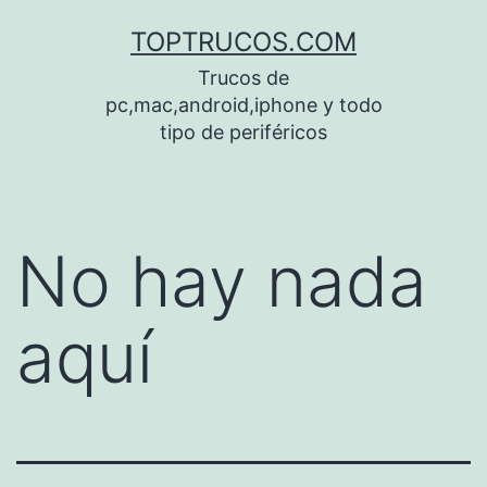
Saltar
TOPTRUCOS.COM
al
Trucos de
contenido
pc,mac,android,iphone y todo
tipo de periféricos
No hay nada
aquí