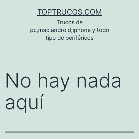
Saltar
TOPTRUCOS.COM
al
Trucos de
contenido
pc,mac,android,iphone y todo
tipo de periféricos
No hay nada
aquí