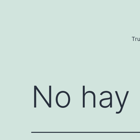
Saltar
al
contenido
Tru
No hay 