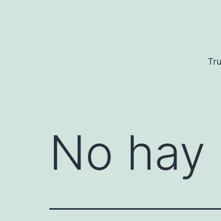
Saltar
al
contenido
Tru
No hay 