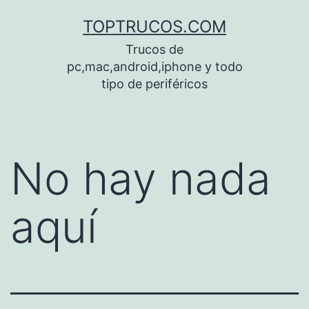
Saltar
TOPTRUCOS.COM
al
Trucos de
contenido
pc,mac,android,iphone y todo
tipo de periféricos
No hay nada
aquí