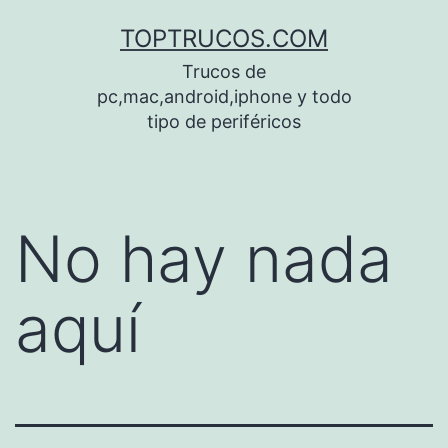
Saltar
TOPTRUCOS.COM
al
Trucos de
contenido
pc,mac,android,iphone y todo
tipo de periféricos
No hay nada
aquí