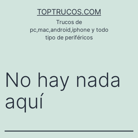
Saltar
TOPTRUCOS.COM
al
Trucos de
contenido
pc,mac,android,iphone y todo
tipo de periféricos
No hay nada
aquí