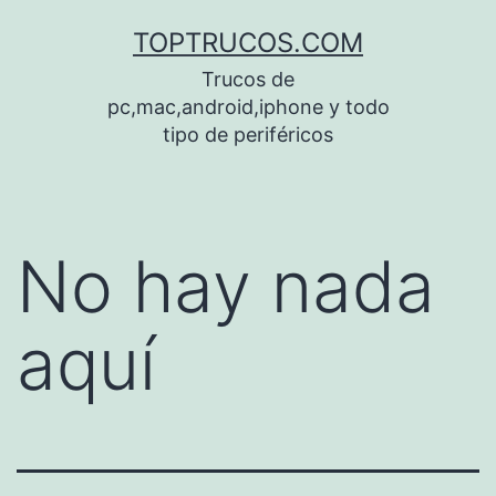
Saltar
TOPTRUCOS.COM
al
Trucos de
contenido
pc,mac,android,iphone y todo
tipo de periféricos
No hay nada
aquí