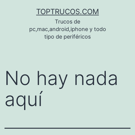
Saltar
TOPTRUCOS.COM
al
Trucos de
contenido
pc,mac,android,iphone y todo
tipo de periféricos
No hay nada
aquí