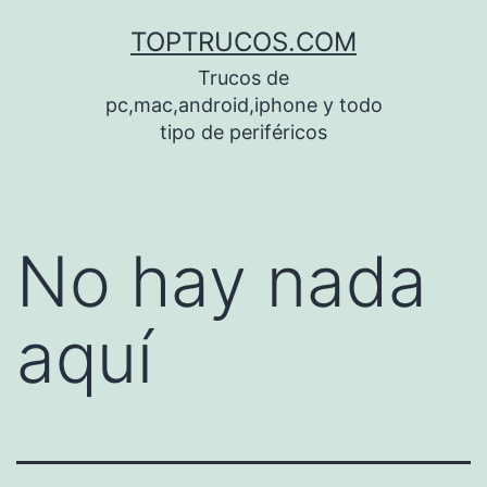
Saltar
TOPTRUCOS.COM
al
Trucos de
contenido
pc,mac,android,iphone y todo
tipo de periféricos
No hay nada
aquí