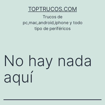
Saltar
TOPTRUCOS.COM
al
Trucos de
contenido
pc,mac,android,iphone y todo
tipo de periféricos
No hay nada
aquí