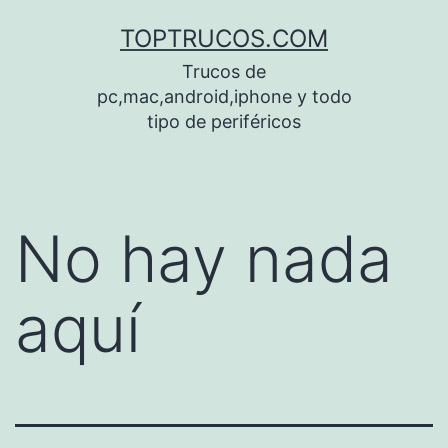
Saltar
TOPTRUCOS.COM
al
Trucos de
contenido
pc,mac,android,iphone y todo
tipo de periféricos
No hay nada
aquí