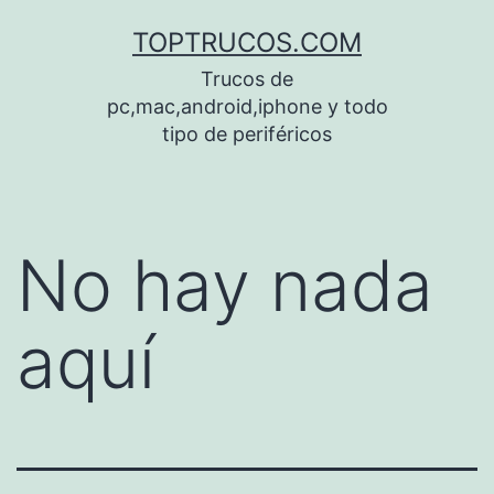
Saltar
TOPTRUCOS.COM
al
Trucos de
contenido
pc,mac,android,iphone y todo
tipo de periféricos
No hay nada
aquí