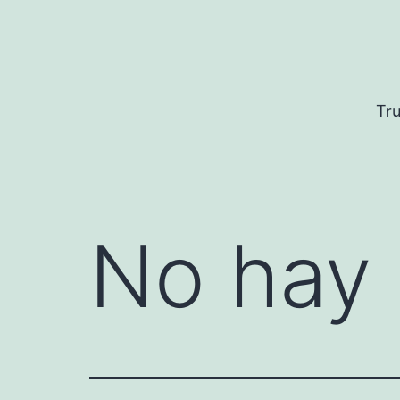
Saltar
al
contenido
Tru
No hay 